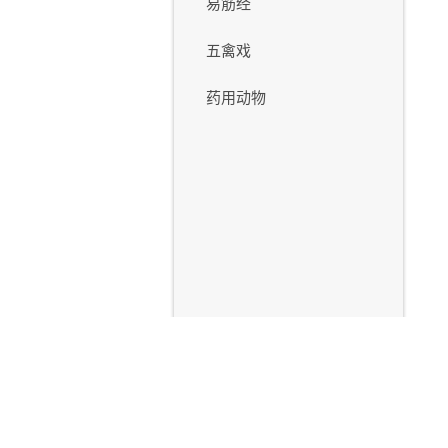
易筋经
五禽戏
药用动物